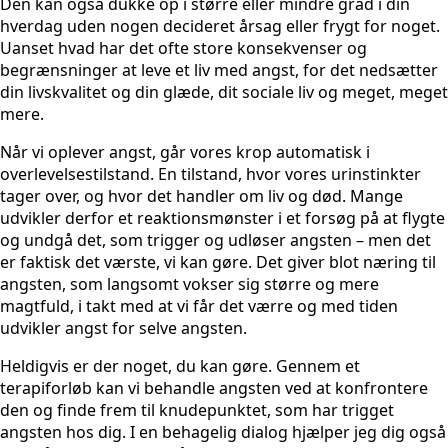
Den kan også dukke op i større eller mindre grad i din
hverdag uden nogen decideret årsag eller frygt for noget.
Uanset hvad har det ofte store konsekvenser og
begrænsninger at leve et liv med angst, for det nedsætter
din livskvalitet og din glæde, dit sociale liv og meget, meget
mere.
Når vi oplever angst, går vores krop automatisk i
overlevelsestilstand. En tilstand, hvor vores urinstinkter
tager over, og hvor det handler om liv og død. Mange
udvikler derfor et reaktionsmønster i et forsøg på at flygte
og undgå det, som trigger og udløser angsten – men det
er faktisk det værste, vi kan gøre. Det giver blot næring til
angsten, som langsomt vokser sig større og mere
magtfuld, i takt med at vi får det værre og med tiden
udvikler angst for selve angsten.
Heldigvis er der noget, du kan gøre. Gennem et
terapiforløb kan vi behandle angsten ved at konfrontere
den og finde frem til knudepunktet, som har trigget
angsten hos dig. I en behagelig dialog hjælper jeg dig også