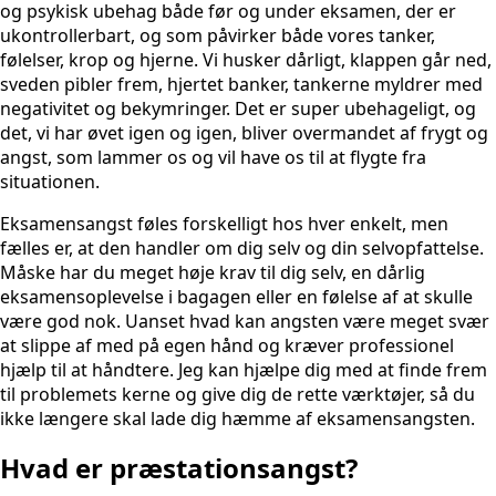
og psykisk ubehag både før og under eksamen, der er
ukontrollerbart, og som påvirker både vores tanker,
følelser, krop og hjerne. Vi husker dårligt, klappen går ned,
sveden pibler frem, hjertet banker, tankerne myldrer med
negativitet og bekymringer. Det er super ubehageligt, og
det, vi har øvet igen og igen, bliver overmandet af frygt og
angst, som lammer os og vil have os til at flygte fra
situationen.
Eksamensangst føles forskelligt hos hver enkelt, men
fælles er, at den handler om dig selv og din selvopfattelse.
Måske har du meget høje krav til dig selv, en dårlig
eksamensoplevelse i bagagen eller en følelse af at skulle
være god nok. Uanset hvad kan angsten være meget svær
at slippe af med på egen hånd og kræver professionel
hjælp til at håndtere. Jeg kan hjælpe dig med at finde frem
til problemets kerne og give dig de rette værktøjer, så du
ikke længere skal lade dig hæmme af eksamensangsten.
Hvad er præstationsangst?