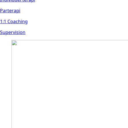
Parterap
i
1:1 Coaching
Supervision