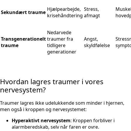
Hjælpearbejde,
Stress,
Muskel
Sekundært traume
krisehåndtering
afmagt
hoved
Nedarvede
Transgenerationelt
traumer fra
Angst,
Stress
traume
tidligere
skyldfølelse
sympt
generationer
Hvordan lagres traumer i vores
nervesystem?
Traumer lagres ikke udelukkende som minder i hjernen,
men også i kroppen og nervesystemet:
Hyperaktivt nervesystem
: Kroppen forbliver i
alarmberedskab, selv når faren er ovre.