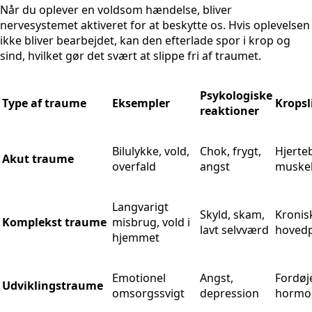
Når du oplever en voldsom hændelse, bliver
nervesystemet aktiveret for at beskytte os. Hvis oplevelsen
ikke bliver bearbejdet, kan den efterlade spor i krop og
sind, hvilket gør det svært at slippe fri af traumet.
Psykologiske
Type af traume
Eksempler
Kropsl
reaktioner
Bilulykke, vold,
Chok, frygt,
Hjerte
Akut traume
overfald
angst
muske
Langvarigt
Skyld, skam,
Kronis
Komplekst traume
misbrug, vold i
lavt selvværd
hoved
hjemmet
Emotionel
Angst,
Fordøj
Udviklingstraume
omsorgssvigt
depression
hormon