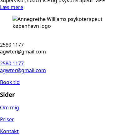
Supervisor, coach ICF og psykoterapeut MPF
Læs mere
2580 1177
agwter@gmail.com
2580 1177
agwter@gmail.com
Book tid
Sider
Om mig
Priser
Kontakt